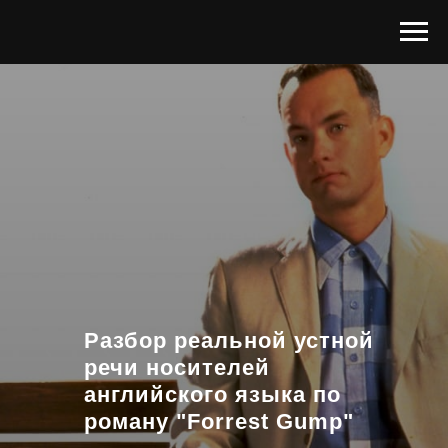
Разбор реальной устной
речи носителей
английского языка по
роману "Forrest Gump"