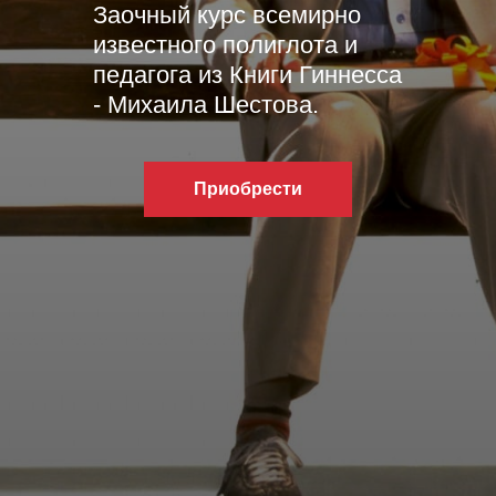
Заочный курс всемирно
известного полиглота и
педагога из Книги Гиннесса
- Михаила Шестова.
Приобрести