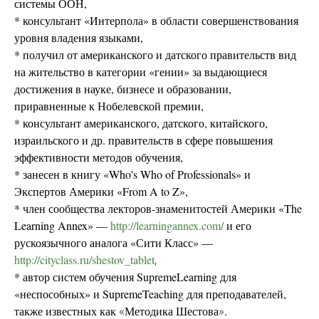
системы ООН,
* консультант «Интерпола» в области совершенствования
уровня владения языками,
* получил от американского и датского правительств вид
на жительство в категории «гении» за выдающиеся
достижения в науке, бизнесе и образовании,
приравненные к Нобелевской премии,
* консультант американского, датского, китайского,
израильского и др. правительств в сфере повышения
эффективности методов обучения,
* занесен в книгу «Who's Who of Professionals» и
Экспертов Америки «From A to Z»,
* член сообщества лекторов-знаменитостей Америки «The
Learning Annex» —
http://learningannex.com/
и его
рускоязычного аналога «Сити Класс» —
http://cityclass.ru/shestov_tablet
,
* автор систем обучения SupremeLearning для
«неспособных» и SupremeTeaching для преподавателей,
также известных как
«
Методика Шестова
»
.