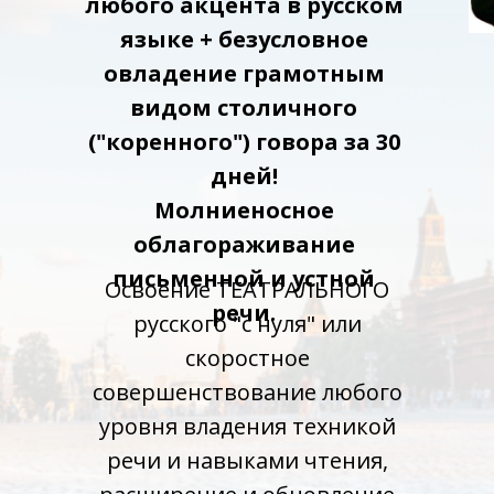
любого акцента в русском
языке + безусловное
овладение грамотным
видом столичного
("коренного") говора за 30
дней!
Молниеносное
облагораживание
письменной и устной
Освоение ТЕАТРАЛЬНОГО
речи.
русского "с нуля" или
скоростное
совершенствование любого
уровня владения техникой
речи и навыками чтения,